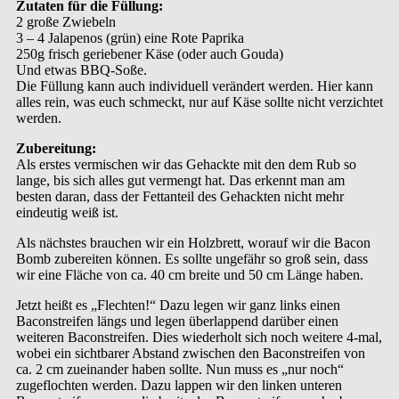
Zutaten für die Füllung:
2 große Zwiebeln
3 – 4 Jalapenos (grün) eine Rote Paprika
250g frisch geriebener Käse (oder auch Gouda)
Und etwas BBQ-Soße.
Die Füllung kann auch individuell verändert werden. Hier kann
alles rein, was euch schmeckt, nur auf Käse sollte nicht verzichtet
werden.
Zubereitung:
Als erstes vermischen wir das Gehackte mit den dem Rub so
lange, bis sich alles gut vermengt hat. Das erkennt man am
besten daran, dass der Fettanteil des Gehackten nicht mehr
eindeutig weiß ist.
Als nächstes brauchen wir ein Holzbrett, worauf wir die Bacon
Bomb zubereiten können. Es sollte ungefähr so groß sein, dass
wir eine Fläche von ca. 40 cm breite und 50 cm Länge haben.
Jetzt heißt es „Flechten!“ Dazu legen wir ganz links einen
Baconstreifen längs und legen überlappend darüber einen
weiteren Baconstreifen. Dies wiederholt sich noch weitere 4-mal,
wobei ein sichtbarer Abstand zwischen den Baconstreifen von
ca. 2 cm zueinander haben sollte. Nun muss es „nur noch“
zugeflochten werden. Dazu lappen wir den linken unteren