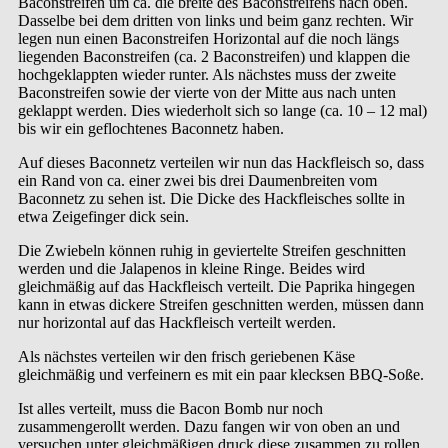
Baconstreifen um ca. die breite des Baconstreifens nach oben.
Dasselbe bei dem dritten von links und beim ganz rechten. Wir
legen nun einen Baconstreifen Horizontal auf die noch längs
liegenden Baconstreifen (ca. 2 Baconstreifen) und klappen die
hochgeklappten wieder runter. Als nächstes muss der zweite
Baconstreifen sowie der vierte von der Mitte aus nach unten
geklappt werden. Dies wiederholt sich so lange (ca. 10 – 12 mal)
bis wir ein geflochtenes Baconnetz haben.
Auf dieses Baconnetz verteilen wir nun das Hackfleisch so, dass
ein Rand von ca. einer zwei bis drei Daumenbreiten vom
Baconnetz zu sehen ist. Die Dicke des Hackfleisches sollte in
etwa Zeigefinger dick sein.
Die Zwiebeln können ruhig in geviertelte Streifen geschnitten
werden und die Jalapenos in kleine Ringe. Beides wird
gleichmäßig auf das Hackfleisch verteilt. Die Paprika hingegen
kann in etwas dickere Streifen geschnitten werden, müssen dann
nur horizontal auf das Hackfleisch verteilt werden.
Als nächstes verteilen wir den frisch geriebenen Käse
gleichmäßig und verfeinern es mit ein paar klecksen BBQ-Soße.
Ist alles verteilt, muss die Bacon Bomb nur noch
zusammengerollt werden. Dazu fangen wir von oben an und
versuchen unter gleichmäßigen druck diese zusammen zu rollen.