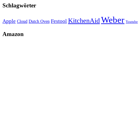
Schlagwörter
Weber
KitchenAid
Apple
Festool
Cloud
Dutch Oven
Youtube
Amazon