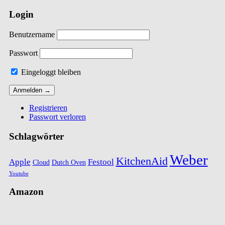
Login
Benutzername
Passwort
Eingeloggt bleiben
Registrieren
Passwort verloren
Schlagwörter
Weber
KitchenAid
Apple
Festool
Cloud
Dutch Oven
Youtube
Amazon